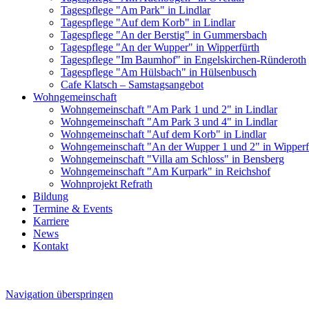
Tagespflege "Am Park" in Lindlar
Tagespflege "Auf dem Korb" in Lindlar
Tagespflege "An der Berstig" in Gummersbach
Tagespflege "An der Wupper" in Wipperfürth
Tagespflege "Im Baumhof" in Engelskirchen-Ründeroth
Tagespflege "Am Hülsbach" in Hülsenbusch
Cafe Klatsch – Samstagsangebot
Wohngemeinschaft
Wohngemeinschaft "Am Park 1 und 2" in Lindlar
Wohngemeinschaft "Am Park 3 und 4" in Lindlar
Wohngemeinschaft "Auf dem Korb" in Lindlar
Wohngemeinschaft "An der Wupper 1 und 2" in Wipperf
Wohngemeinschaft "Villa am Schloss" in Bensberg
Wohngemeinschaft "Am Kurpark" in Reichshof
Wohnprojekt Refrath
Bildung
Termine & Events
Karriere
News
Kontakt
Navigation überspringen