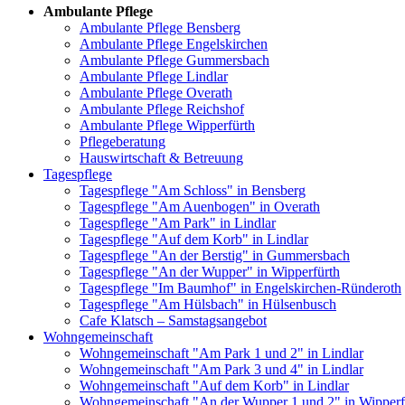
Ambulante Pflege
Ambulante Pflege Bensberg
Ambulante Pflege Engelskirchen
Ambulante Pflege Gummersbach
Ambulante Pflege Lindlar
Ambulante Pflege Overath
Ambulante Pflege Reichshof
Ambulante Pflege Wipperfürth
Pflegeberatung
Hauswirtschaft & Betreuung
Tagespflege
Tagespflege "Am Schloss" in Bensberg
Tagespflege "Am Auenbogen" in Overath
Tagespflege "Am Park" in Lindlar
Tagespflege "Auf dem Korb" in Lindlar
Tagespflege "An der Berstig" in Gummersbach
Tagespflege "An der Wupper" in Wipperfürth
Tagespflege "Im Baumhof" in Engelskirchen-Ründeroth
Tagespflege "Am Hülsbach" in Hülsenbusch
Cafe Klatsch – Samstagsangebot
Wohngemeinschaft
Wohngemeinschaft "Am Park 1 und 2" in Lindlar
Wohngemeinschaft "Am Park 3 und 4" in Lindlar
Wohngemeinschaft "Auf dem Korb" in Lindlar
Wohngemeinschaft "An der Wupper 1 und 2" in Wipperf