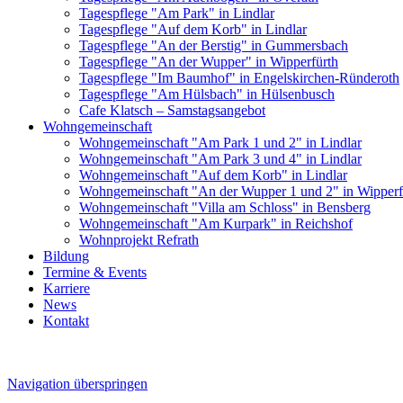
Tagespflege "Am Park" in Lindlar
Tagespflege "Auf dem Korb" in Lindlar
Tagespflege "An der Berstig" in Gummersbach
Tagespflege "An der Wupper" in Wipperfürth
Tagespflege "Im Baumhof" in Engelskirchen-Ründeroth
Tagespflege "Am Hülsbach" in Hülsenbusch
Cafe Klatsch – Samstagsangebot
Wohngemeinschaft
Wohngemeinschaft "Am Park 1 und 2" in Lindlar
Wohngemeinschaft "Am Park 3 und 4" in Lindlar
Wohngemeinschaft "Auf dem Korb" in Lindlar
Wohngemeinschaft "An der Wupper 1 und 2" in Wipperf
Wohngemeinschaft "Villa am Schloss" in Bensberg
Wohngemeinschaft "Am Kurpark" in Reichshof
Wohnprojekt Refrath
Bildung
Termine & Events
Karriere
News
Kontakt
Navigation überspringen