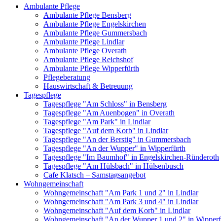
Ambulante Pflege
Ambulante Pflege Bensberg
Ambulante Pflege Engelskirchen
Ambulante Pflege Gummersbach
Ambulante Pflege Lindlar
Ambulante Pflege Overath
Ambulante Pflege Reichshof
Ambulante Pflege Wipperfürth
Pflegeberatung
Hauswirtschaft & Betreuung
Tagespflege
Tagespflege "Am Schloss" in Bensberg
Tagespflege "Am Auenbogen" in Overath
Tagespflege "Am Park" in Lindlar
Tagespflege "Auf dem Korb" in Lindlar
Tagespflege "An der Berstig" in Gummersbach
Tagespflege "An der Wupper" in Wipperfürth
Tagespflege "Im Baumhof" in Engelskirchen-Ründeroth
Tagespflege "Am Hülsbach" in Hülsenbusch
Cafe Klatsch – Samstagsangebot
Wohngemeinschaft
Wohngemeinschaft "Am Park 1 und 2" in Lindlar
Wohngemeinschaft "Am Park 3 und 4" in Lindlar
Wohngemeinschaft "Auf dem Korb" in Lindlar
Wohngemeinschaft "An der Wupper 1 und 2" in Wipperf