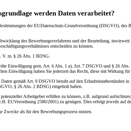
sgrundlage werden Daten verarbeitet?
r Bestimmungen der EUDatenschutz-Grundverordnung (DSGVO), des Bun
Abwicklung des Bewerbungsverfahrens und der Beurteilung, inwieweit ei
Beschäftigungsverhältnisses entscheiden zu können.
i. V. m. § 26 Abs. 1 BDSG.
 erteilte Einwilligung gem. Art. 6 Abs. 1 a), Art. 7 DSGVO und § 26 A
chen Einwilligung haben Sie jederzeit das Recht, diese mit Wirkung für
r Daten gemäß Art. 9 DSGVO beruht auf den Erlaubnistatbeständen in
) DSGVO, § 26 Abs. 2 BDSG) eingeholt haben.
 potenzieller Arbeitgeber erfüllen zu können, z.B. aufgrund aufsichtsr
 (z.B. EUVerordnung 2580/2001) zu genügen. Dies erfolgt jeweils au
ige Zwecke als für den Bewerbungsprozess nutzen.