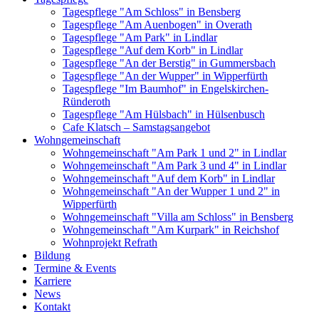
Tagespflege "Am Schloss" in Bensberg
Tagespflege "Am Auenbogen" in Overath
Tagespflege "Am Park" in Lindlar
Tagespflege "Auf dem Korb" in Lindlar
Tagespflege "An der Berstig" in Gummersbach
Tagespflege "An der Wupper" in Wipperfürth
Tagespflege "Im Baumhof" in Engelskirchen-
Ründeroth
Tagespflege "Am Hülsbach" in Hülsenbusch
Cafe Klatsch – Samstagsangebot
Wohngemeinschaft
Wohngemeinschaft "Am Park 1 und 2" in Lindlar
Wohngemeinschaft "Am Park 3 und 4" in Lindlar
Wohngemeinschaft "Auf dem Korb" in Lindlar
Wohngemeinschaft "An der Wupper 1 und 2" in
Wipperfürth
Wohngemeinschaft "Villa am Schloss" in Bensberg
Wohngemeinschaft "Am Kurpark" in Reichshof
Wohnprojekt Refrath
Bildung
Termine & Events
Karriere
News
Kontakt